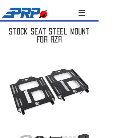
Stock Seat Steel Mount
For RZR