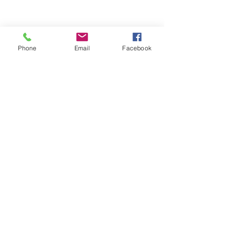
Phone
Email
Facebook
Tel :
044-986-2585
CALL US
Fax:
044-701-3802
mail@blae.jp
EMAIL US
OPENING HOURS
9am - 8pm Closed on Sunday
OVER
15
YEARS EXPERIENCE!!!
OUR SERVICES
- 輸入パーツ販売
- 車検・点検・整備
- 鈑金・塗装・保険修理