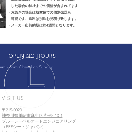
した場合の弊社までの価格が含まれてます
・お急ぎの場合は航空便での個別発送も
可能です。送料は別途お見積り致します。
・メーカー出荷納期は約4週間となります。
OPENING HOURS
am - 8pm Closed on Sunday
VISIT US
〒215-0023
神奈川県川崎市麻生区片平8-10-1
ブルーレーベルオートエンジニアリング
​（PRPシートジャパン）