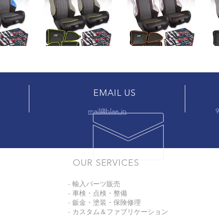
EMAIL US
mail@blae.jp
9
OUR SERVICES
- 輸入パーツ販売
- 車検・点検・整備
- 鈑金・塗装・保険修理
- カスタム＆ファブリケーション