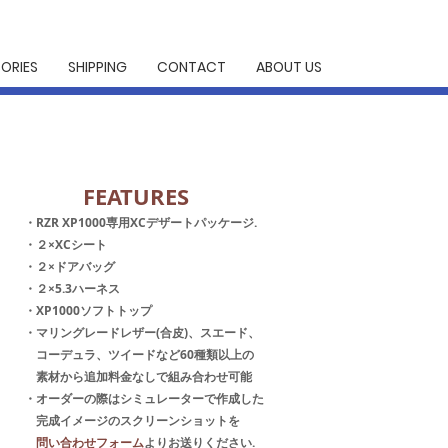
ORIES
SHIPPING
CONTACT
ABOUT US
​FEATURES
・RZR XP1000専用XCデザートパッケージ.
・２×XCシート
・２×ドアバッグ
・２×5.3ハーネス
・XP1000ソフトトップ
・マリングレードレザー(合皮)、スエード、
コーデュラ、ツイードなど60種類以上の
素材から追加料金なしで組み合わせ可能
・オーダーの際はシミュレーターで作成した
完成イメージのスクリーンショットを
​
問い合わせフォーム
よりお送りください.