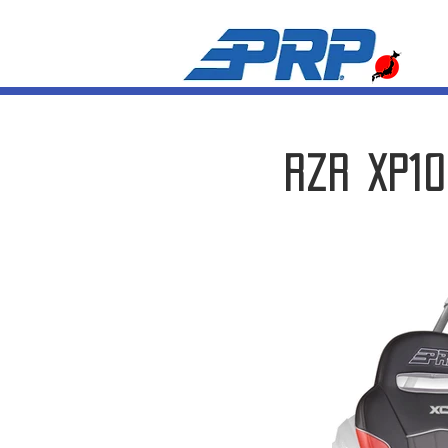
​RZR XP