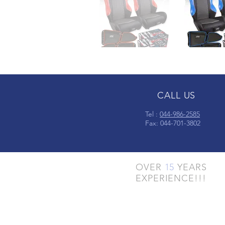
CALL US
Tel :
044-986-2585
Fax: 044-701-3802
OVER
15
YEARS
EXPERIENCE!!!