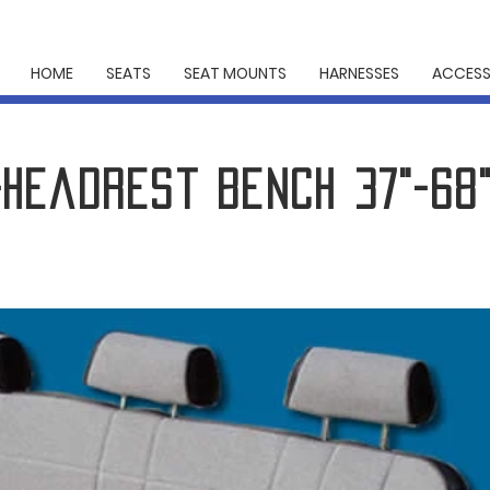
HOME
SEATS
SEAT MOUNTS
HARNESSES
ACCESS
-headrest bench 37
"-68