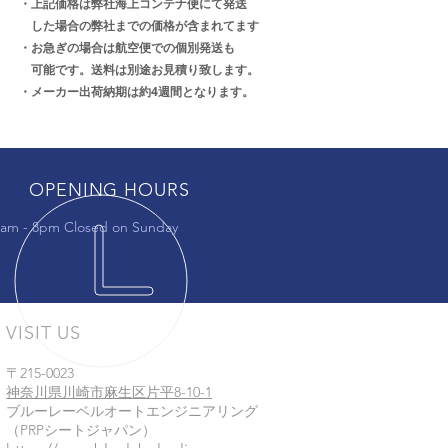
・上記価格は弊社海上コンテナ便にて発送
した場合の弊社までの価格が含まれてます
・お急ぎの場合は航空便での個別発送も
可能です。送料は別途お見積り致します。
・メーカー出荷納期は約4週間となります。
OPENING HOURS
am - 8pm Closed on Sunday
VISIT US
〒215-0023
神奈川県川崎市麻生区片平8-10-1
ブルーレーベルオートエンジニアリング
​（PRPシートジャパン）