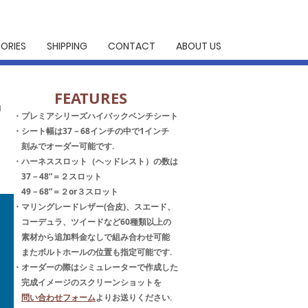
ORIES
SHIPPING
CONTACT
ABOUT US
​FEATURES
"
・プレミアシリーズハイバックベンチシート
・シート幅は37－68インチの中で1インチ
刻みでオーダー可能です.
・
ハーネス
スロット（ヘッドレスト
）の数は
37－48”＝２スロット
49－68”＝２or３スロット
・マリングレードレザー(合皮)、スエード、
コーデュラ、ツイードなど60種類以上の
素材から追加料金なしで組み合わせ可能
またボルトホールの位置も指定可能です.
・オーダーの際はシミュレーターで作成した
完成イメージのスクリーンショットを
​
問い合わせフォーム
よりお送りください.