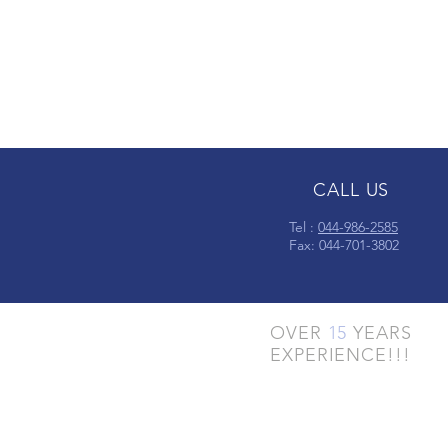
CALL US
Tel :
044-986-2585
Fax: 044-701-3802
OVER
15
YEARS
EXPERIENCE!!!