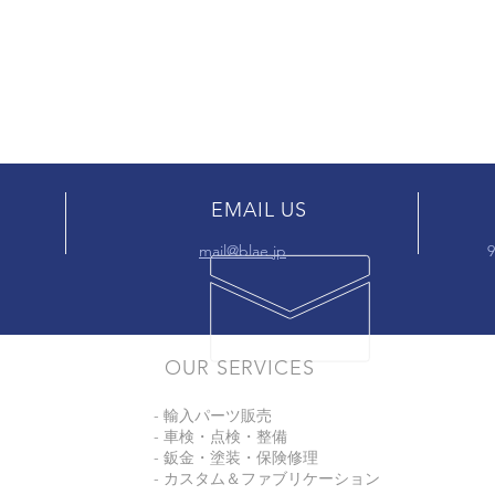
EMAIL US
mail@blae.jp
9
OUR SERVICES
- 輸入パーツ販売
- 車検・点検・整備
- 鈑金・塗装・保険修理
- カスタム＆ファブリケーション