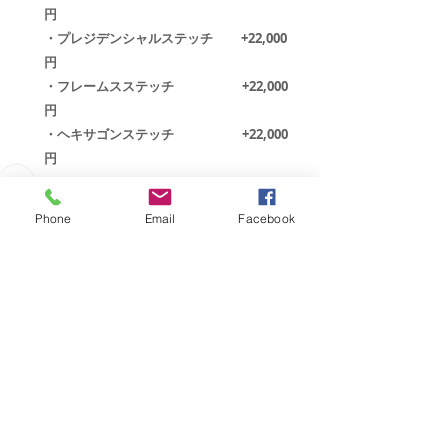
円
・プレジデンシャルステッチ +22,000
円
・フレームスステッチ +22,000
円
​・ヘキサゴンステッチ +22,000
円
​PRICE
（税別）
Phone
Email
Facebook
​178,000
円
・上記価格は弊社海上コンテナ便にて発
送
した場合の弊社までの価格が含まれて
ます
・お急ぎの場合は航空便での個別発送も
可能です。送料は別途お見積り致しま
す。
・メーカー出荷納期は約4週間となりま