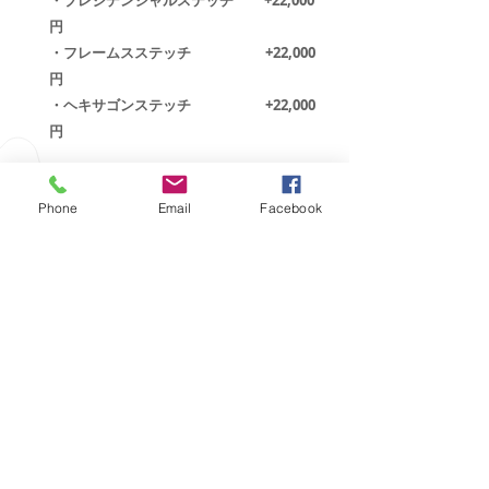
・プレジデンシャルステッチ +22,000
円
・フレームスステッチ +22,000
円
​・ヘキサゴンステッチ +22,000
円
​PRICE
（税別）
Phone
Email
Facebook
​155,000
円
・上記価格は弊社海上コンテナ便にて発
送
した場合の弊社までの価格が含まれて
ます
・お急ぎの場合は航空便での個別発送も
可能です。送料は別途お見積り致しま
す。
・メーカー出荷納期は約4週間となりま
す。